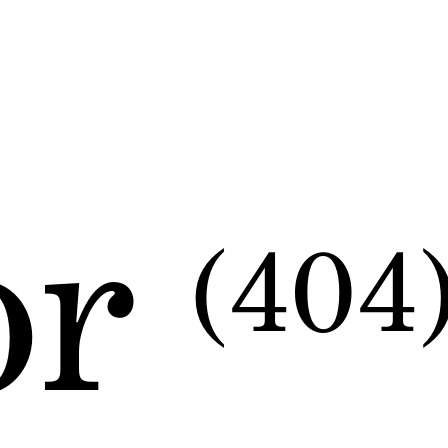
or
(404