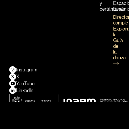
y
Espaci
certámenes
Escéni
Directo
comple
Explor
la
Guía
de
la
danza
Instagram
X
YouTube
LinkedIn