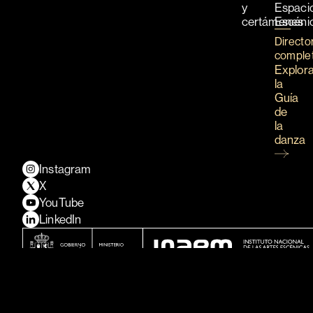
y
Espaci
certámenes
Escéni
Directo
comple
Explor
la
Guía
de
la
danza
Instagram
X
YouTube
LinkedIn