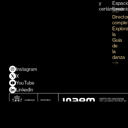
y
Espaci
certámenes
Escéni
Directo
comple
Explor
la
Guía
de
la
danza
Instagram
X
YouTube
LinkedIn