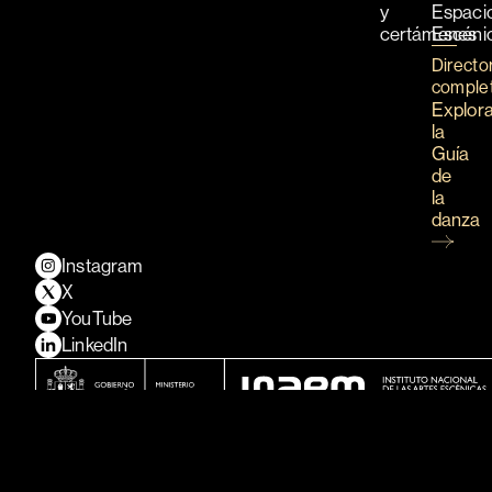
y
Espaci
certámenes
Escéni
Directo
comple
Explor
la
Guía
de
la
danza
Instagram
X
YouTube
LinkedIn