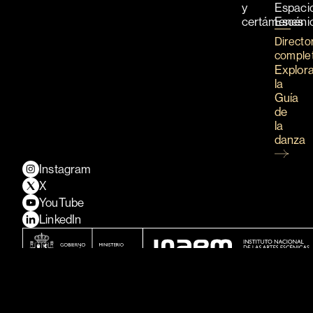
y
Espaci
certámenes
Escéni
Directo
comple
Explor
la
Guía
de
la
danza
Instagram
X
YouTube
LinkedIn