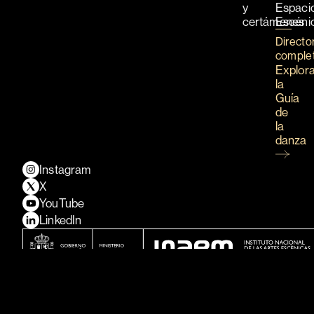
y
Espaci
certámenes
Escéni
Directo
comple
Explor
la
Guía
de
la
danza
Instagram
X
YouTube
LinkedIn