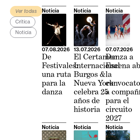
Noticia
Noticia
Noticia
Ver todas
Crítica
Noticia
07.08.2026
13.07.2026
07.07.2026
De
El Certamen
Danza a
Festivales:
Internacional
Escena a
una ruta
Burgos &
la
para la
Nueva York
convocato
danza
celebra 25
a compañ
años de
para el
historia
circuito
2027
Noticia
Noticia
Noticia