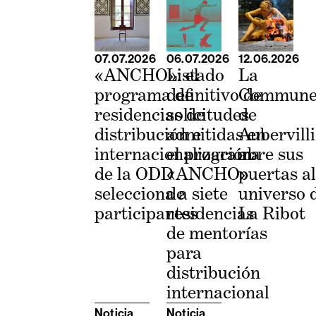
07.07.2026
06.07.2026
12.06.2026
«ANCHO»: el
Listado
La
programa de
definitivo de
Commun
residencias de
solicitudes
de
distribución e
admitidas en
Aubervilli
internacionalización
el programa
abre sus
de la ODD
«ANCHO»
puertas al
selecciona a siete
de
universo 
participantes
residencias
La Ribot
de mentorías
para
distribución
internacional
Noticia
Noticia