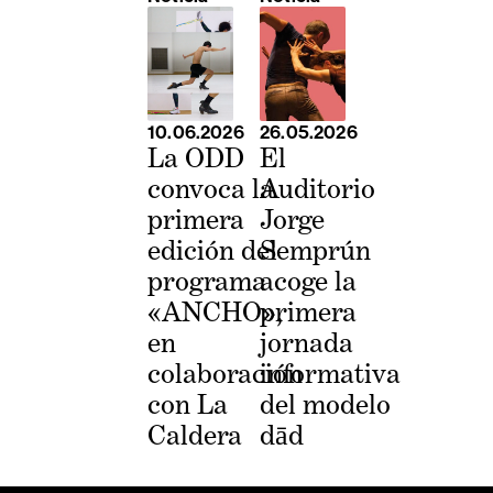
10.06.2026
26.05.2026
La ODD
El
convoca la
Auditorio
primera
Jorge
edición del
Semprún
programa
acoge la
«ANCHO»,
primera
en
jornada
colaboración
informativa
con La
del modelo
Caldera
dād