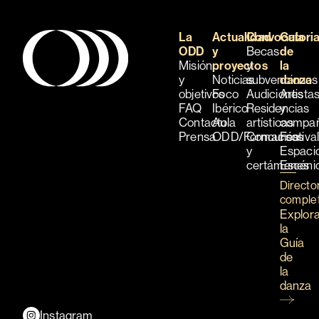
La
Actualidad
Convocatori
Guía
ODD
y
Becas
de
Misión
proyectos
y
la
y
Noticias
subvenciones
danza
objetivos
Foco
Audiciones
Artista
FAQ
Ibérico
Residencias
y
Contacto
Aula
artísticas
compañ
Prensa
ODD/Formación
Concursos
Festiva
y
Espaci
certámenes
Escéni
Directo
comple
Explor
la
Guía
de
la
danza
Instagram