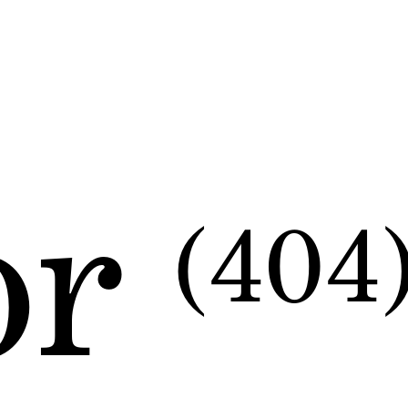
or
(404