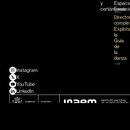
y
Espaci
certámenes
Escéni
Directo
comple
Explor
la
Guía
de
la
danza
Instagram
X
YouTube
LinkedIn