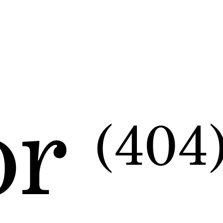
or
(404