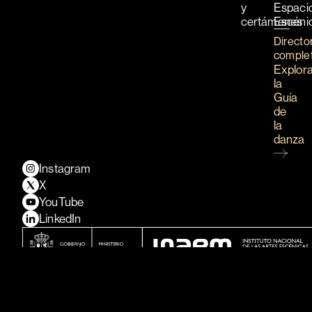
y
Espaci
certámenes
Escéni
Directo
comple
Explor
la
Guía
de
la
danza
Instagram
X
YouTube
LinkedIn