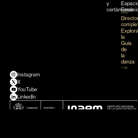
y
Espaci
certámenes
Escéni
Directo
comple
Explor
la
Guía
de
la
danza
Instagram
X
YouTube
LinkedIn