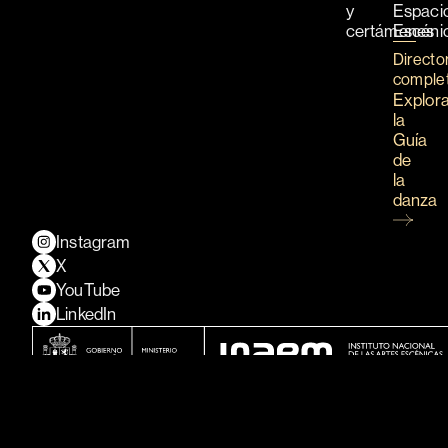
y
Espaci
certámenes
Escéni
Directo
comple
Explor
la
Guía
de
la
danza
Instagram
X
YouTube
LinkedIn