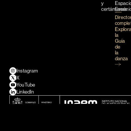
y
Espaci
certámenes
Escéni
Directo
comple
Explor
la
Guía
de
la
danza
Instagram
X
YouTube
LinkedIn