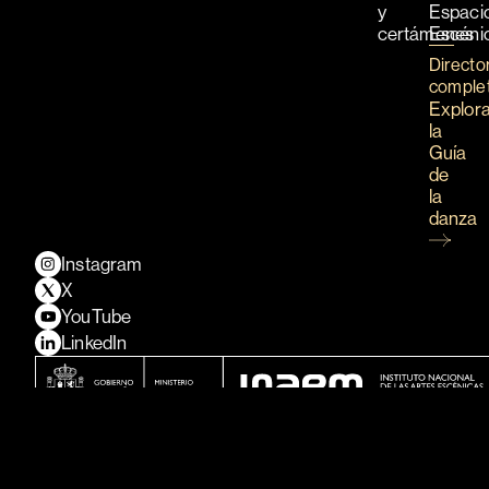
y
Espaci
certámenes
Escéni
Directo
comple
Explor
la
Guía
de
la
danza
Instagram
X
YouTube
LinkedIn