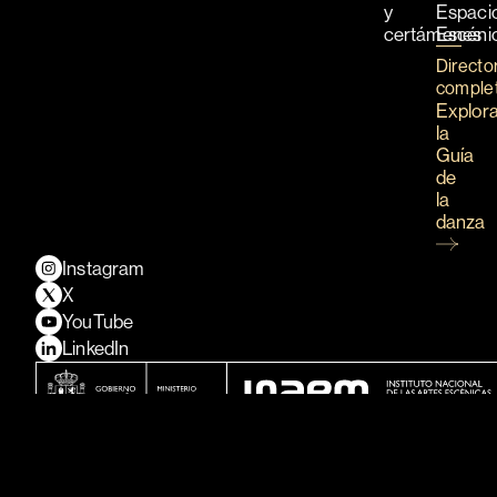
y
Espaci
certámenes
Escéni
Directo
comple
Explor
la
Guía
de
la
danza
Instagram
X
YouTube
LinkedIn