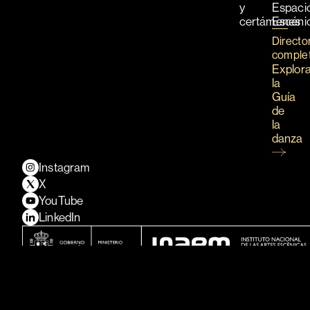
y
Espaci
certámenes
Escéni
Directo
comple
Explor
la
Guía
de
la
danza
Instagram
X
YouTube
LinkedIn