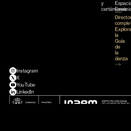
y
Espaci
certámenes
Escéni
Directo
comple
Explor
la
Guía
de
la
danza
Instagram
X
YouTube
LinkedIn