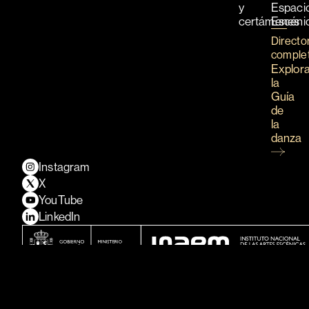
y
Espaci
certámenes
Escéni
Directo
comple
Explor
la
Guía
de
la
danza
Instagram
X
YouTube
LinkedIn