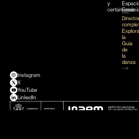
y
Espaci
certámenes
Escéni
Directo
comple
Explor
la
Guía
de
la
danza
Instagram
X
YouTube
LinkedIn