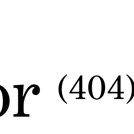
or
(404