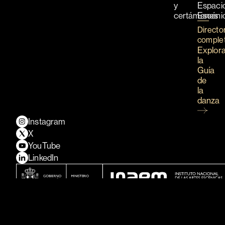
y
Espaci
certámenes
Escéni
Directo
comple
Explor
la
Guía
de
la
danza
Instagram
X
YouTube
LinkedIn