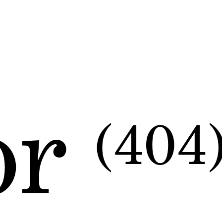
or
(404