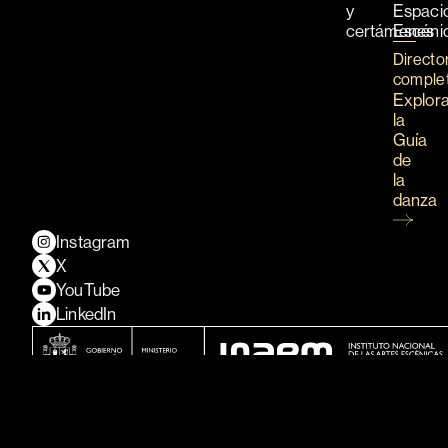
y
Espaci
certámenes
Escéni
Directo
comple
Explor
la
Guía
de
la
danza
Instagram
X
YouTube
LinkedIn