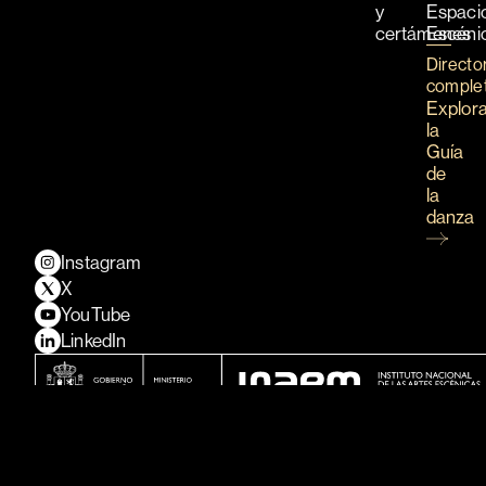
y
Espaci
certámenes
Escéni
Directo
comple
Explor
la
Guía
de
la
danza
Instagram
X
YouTube
LinkedIn