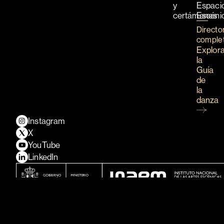
y
Espaci
certámenes
Escéni
Directo
comple
Explor
la
Guía
de
la
danza
Instagram
X
YouTube
LinkedIn