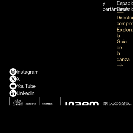
y
Espaci
certámenes
Escéni
Directo
comple
Explor
la
Guía
de
la
danza
Instagram
X
YouTube
LinkedIn