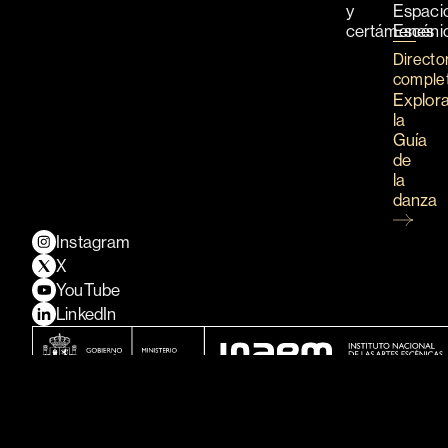
y
Espaci
certámenes
Escéni
Directo
comple
Explor
la
Guía
de
la
danza
Instagram
X
YouTube
LinkedIn