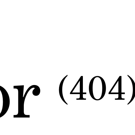
or
(404