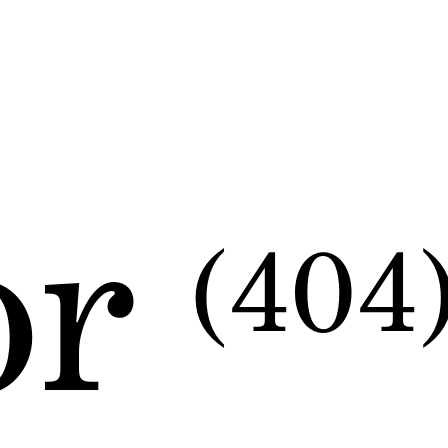
or
(404