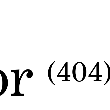
or
(404