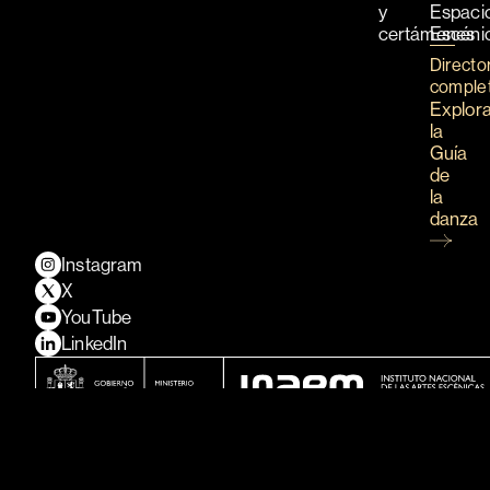
y
Espaci
certámenes
Escéni
Directo
comple
Explor
la
Guía
de
la
danza
Instagram
X
YouTube
LinkedIn