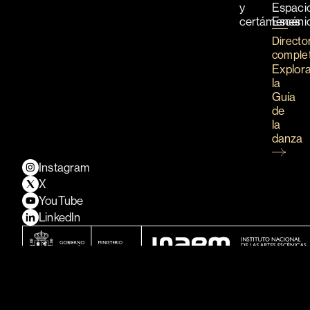
y
Espaci
certámenes
Escéni
Directo
comple
Explor
la
Guía
de
la
danza
Instagram
X
YouTube
LinkedIn