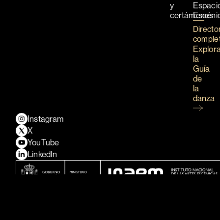
y
Espaci
certámenes
Escéni
Directo
comple
Explor
la
Guía
de
la
danza
Instagram
X
YouTube
LinkedIn