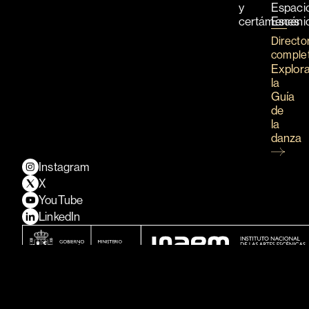
y
Espaci
certámenes
Escéni
Directo
comple
Explor
la
Guía
de
la
danza
Instagram
X
YouTube
LinkedIn