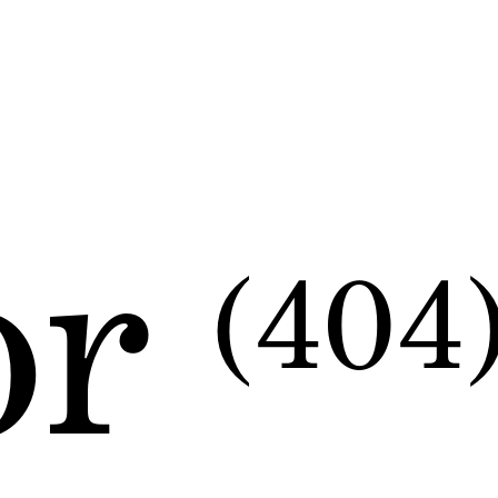
or
(404