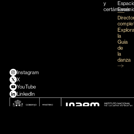
y
Espaci
certámenes
Escéni
Directo
comple
Explor
la
Guía
de
la
danza
Instagram
X
YouTube
LinkedIn