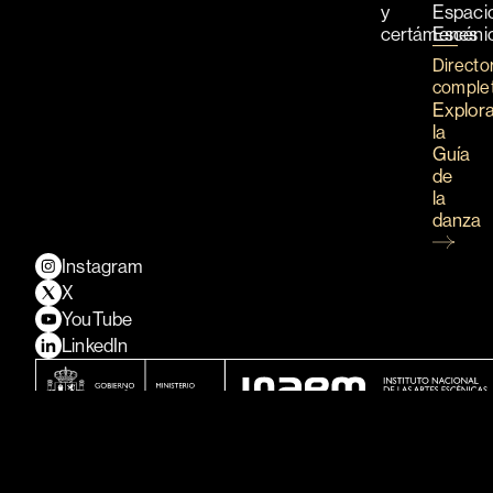
y
Espaci
certámenes
Escéni
Directo
comple
Explor
la
Guía
de
la
danza
Instagram
X
YouTube
LinkedIn