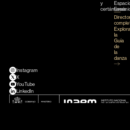
y
Espaci
certámenes
Escéni
Directo
comple
Explor
la
Guía
de
la
danza
Instagram
X
YouTube
LinkedIn