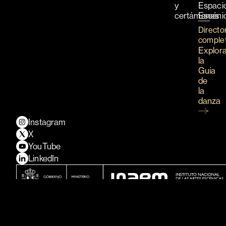
y
Espaci
certámenes
Escéni
Directo
comple
Explor
la
Guía
de
la
danza
Instagram
X
YouTube
LinkedIn