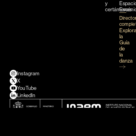
y
Espaci
certámenes
Escéni
Directo
comple
Explor
la
Guía
de
la
danza
Instagram
X
YouTube
LinkedIn