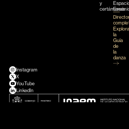
y
Espaci
certámenes
Escéni
Directo
comple
Explor
la
Guía
de
la
danza
Instagram
X
YouTube
LinkedIn