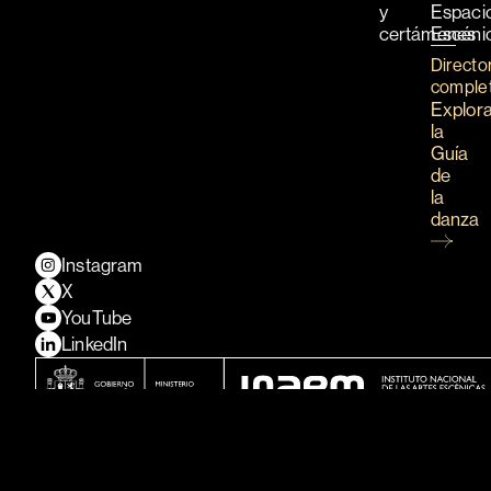
y
Espaci
certámenes
Escéni
Directo
comple
Explor
la
Guía
de
la
danza
Instagram
X
YouTube
LinkedIn