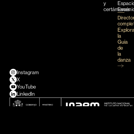
y
Espaci
certámenes
Escéni
Directo
comple
Explor
la
Guía
de
la
danza
Instagram
X
YouTube
LinkedIn