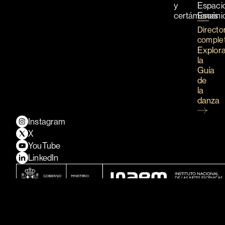
y
Espaci
certámenes
Escéni
Directo
comple
Explor
la
Guía
de
la
danza
Instagram
X
YouTube
LinkedIn