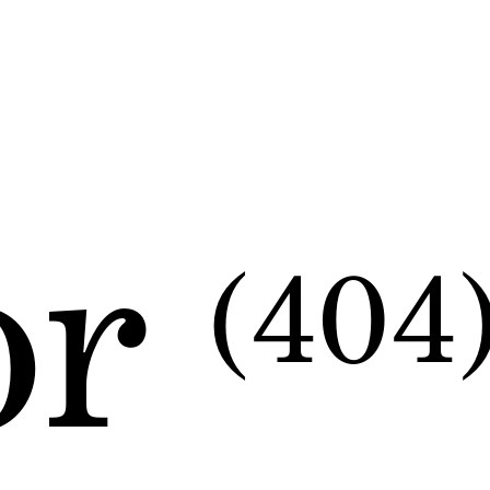
or
(404