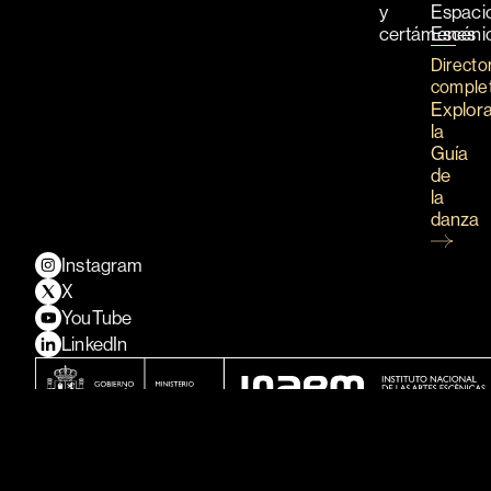
y
Espaci
certámenes
Escéni
Directo
comple
Explor
la
Guía
de
la
danza
Instagram
X
YouTube
LinkedIn