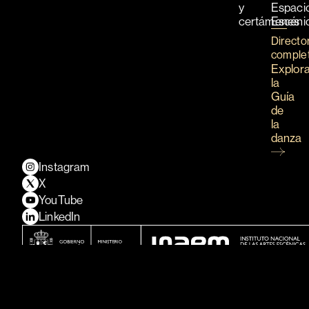
y
Espaci
certámenes
Escéni
Directo
comple
Explor
la
Guía
de
la
danza
Instagram
X
YouTube
LinkedIn