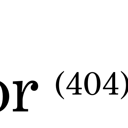
or
(404